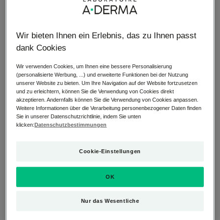
3 Tage
15 Tage
Wir bieten Ihnen ein Erlebnis, das zu Ihnen passt
können vergehen, bevor
ist die durchschnittliche
eine Reaktion* erfolgt
Dauer der Symptome*
dank Cookies
2
Wir verwenden Cookies, um Ihnen eine bessere Personalisierung
(personalisierte Werbung, ...) und erweiterte Funktionen bei der Nutzung
Phasen: eine Sensibilisierungsphase und eine
unserer Website zu bieten. Um Ihre Navigation auf der Website fortzusetzen
Ausbruchsphase*
und zu erleichtern, können Sie die Verwendung von Cookies direkt
akzeptieren. Andernfalls können Sie die Verwendung von Cookies anpassen.
Weitere Informationen über die Verarbeitung personenbezogener Daten finden
Sie in unserer Datenschutzrichtlinie, indem Sie unten
Quellen anzeigen
klicken:
Datenschutzbestimmungen
Cookie-Einstellungen
Kontaktekzem:
OK
Was verursacht es?
Nur das Wesentliche
Es handelt sich um eine Entzündung der Haut, nachdem sie