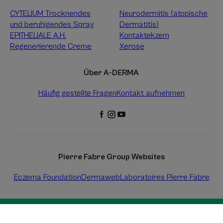
CYTELIUM Trocknendes
Neurodermitis (atopische
und beruhigendes Spray
Dermatitis)
EPITHELIALE A.H.
Kontaktekzem
Regenerierende Creme
Xerose
Über A-DERMA
Häufig gestellte Fragen
Kontakt aufnehmen
Pierre Fabre Group Websites
Eczema Foundation
Dermaweb
Laboratoires Pierre Fabre
Rechtliche Hinweise
Vertraulichkeits-Richtlinie
Cookie-Einstellungen