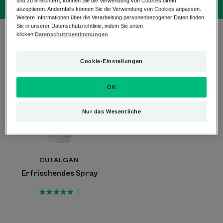
und zu erleichtern, können Sie die Verwendung von Cookies direkt
akzeptieren. Andernfalls können Sie die Verwendung von Cookies anpassen.
Weitere Informationen über die Verarbeitung personenbezogener Daten finden
Sie in unserer Datenschutzrichtlinie, indem Sie unten
1 Ergebnis "CUTALGAN"
klicken:
Datenschutzbestimmungen
Erfrischendes
Cookie-Einstellungen
Spray
OK
Nur das Wesentliche
CUTALGAN
Erfrischendes Spray
1