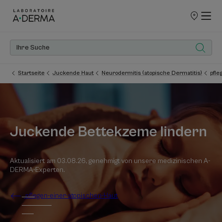
UNSERE
VERKAUFSS
Startseite
Juckende Haut
Neurodermitis (atopische Dermatitis)
pfle
Juckende Bettekzeme lindern
Aktualisiert am
03.08.26
, genehmigt von
unsere medizinischen A-
DERMA-Experten
.
pflegen-einer-atopischen-Haut