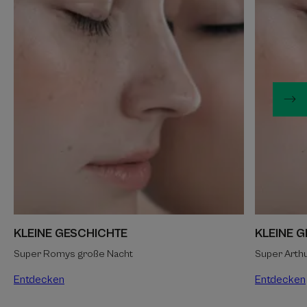
KLEINE
KLEINE
GESCHICHTE
GESCHICH
KLEINE GESCHICHTE
KLEINE 
Super Romys große Nacht
Super Arth
Entdecken
Entdecken