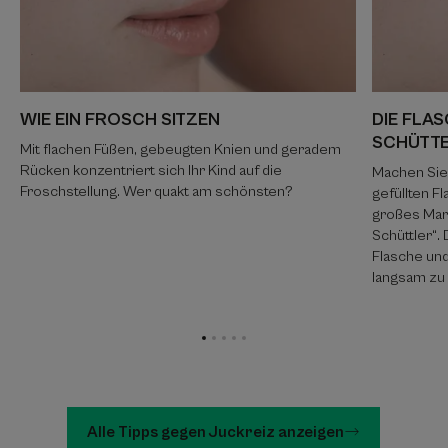
WIE EIN FROSCH SITZEN
DIE FLA
SCHÜTTE
Mit flachen Füßen, gebeugten Knien und geradem
Rücken konzentriert sich Ihr Kind auf die
Machen Sie
Froschstellung. Wer quakt am schönsten?
gefüllten F
großes Mar
Schüttler“. 
Flasche un
langsam zu
Zum
Zum
Zum
Zum
Zum
Element
Element
Element
Element
Element
1
2
3
4
5
Alle Tipps gegen Juckreiz anzeigen