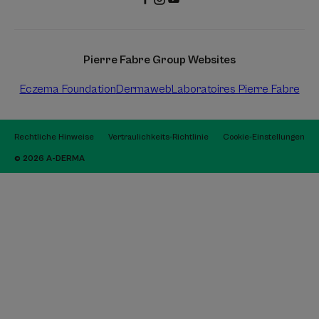
Pierre Fabre Group Websites
Eczema Foundation
Dermaweb
Laboratoires Pierre Fabre
Rechtliche Hinweise
Vertraulichkeits-Richtlinie
Cookie-Einstellungen
© 2026 A-DERMA