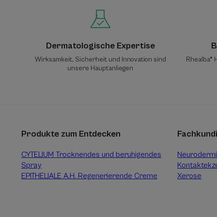
Dermatologische Expertise
B
Wirksamkeit, Sicherheit und Innovation sind
Rhealba® H
unsere Hauptanliegen
Produkte zum Entdecken
Fachkund
CYTELIUM Trocknendes und beruhigendes
Neurodermit
Spray
Kontaktek
EPITHELIALE A.H. Regenerierende Creme
Xerose