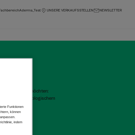
Fachbereich
Aderma_Test
UNSERE VERKAUFSSTELLEN
NEWSLETTER
ge
en) reduzieren möchten:
em Hafer aus biologischem
terte Funktionen
chtern, können
 anpassen.
chtlinie, indem