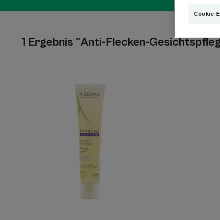
Cookie-E
1 Ergebnis "Anti-Flecken-Gesichtspfle
Anti-
Flecken-
Massage-
Gel-
Öl