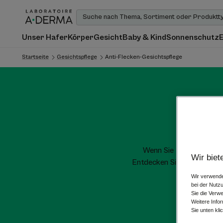
Unser Hafer
Körper
Gesicht
Baby & Kind
Sonnenschutz
Startseite
Gesichtspflege
Anti-Flecken-Gesichtspflege
A
Wenn Sie Ihre Gesichts
Wir biet
Entdecken Sie die A-DERM
Wir verwende
bei der Nutz
Sie die Verw
Weitere Info
Sie unten kli