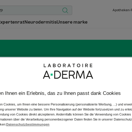
Apotheken-
Expertenrat
Neurodermitis
Unsere marke
nti-Flecken-Gesichtspfle
haut reparieren* und Narben (einschließlich oberflächlicher Narb
en Ihnen ein Erlebnis, das zu Ihnen passt dank Cookies
A reparierenden Pflegeprodukte* mit Rhealba® dermatologisch
Anbau.
n Cookies, um Ihnen eine bessere Personalisierung (personalisierte Werbung, ...) und erwei
ung unserer Website zu bieten. Um Ihre Navigation auf der Website fortzusetzen und zu erlei
endung von Cookies direkt akzeptieren. Andernfalls können Sie die Verwendung von Cookies
rmationen über die Verarbeitung personenbezogener Daten finden Sie in unserer Datenschutzri
cken:
Datenschutzbestimmungen