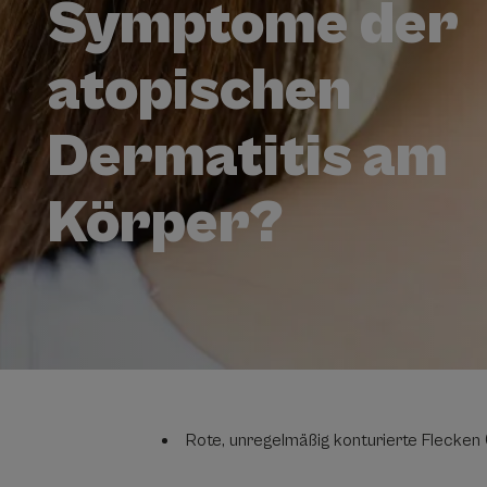
Symptome der
atopischen
Dermatitis am
Körper?
Rote, unregelmäßig konturierte Flecken