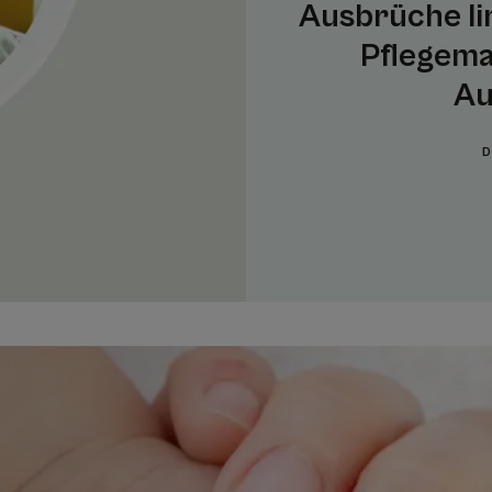
Ausbrüche li
Pflegema
Au
D