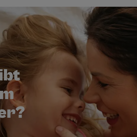
ibt
em
er?