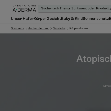
Unser Hafer
Körper
Gesicht
Baby & Kind
Sonnenschutz
Startseite
Juckende Haut
Bereiche
Körperekzem
Atopisc
Aktua