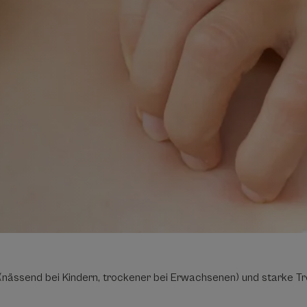
 (nässend bei Kindern, trockener bei Erwachsenen) und starke Tr