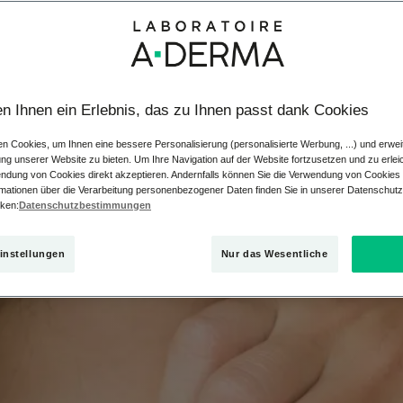
kzem am Körper?
en Ihnen ein Erlebnis, das zu Ihnen passt dank Cookies
topische Körperekzem ist eine chronisch-entzündliche Hauterkran
n Cookies, um Ihnen eine bessere Personalisierung (personalisierte Werbung, ...) und erwei
rockene und stark juckende Flecken.
ung unserer Website zu bieten. Um Ihre Navigation auf der Website fortzusetzen und zu erlei
endung von Cookies direkt akzeptieren. Andernfalls können Sie die Verwendung von Cookies
m Säuglings- und Kleinkindalter auf und bleibt manchmal bis ins 
rmationen über die Verarbeitung personenbezogener Daten finden Sie in unserer Datenschutzri
cken:
Datenschutzbestimmungen
instellungen
Nur das Wesentliche