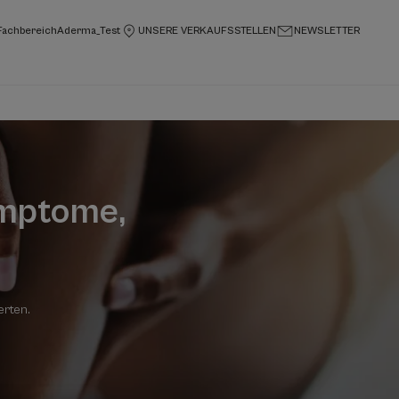
Fachbereich
Aderma_Test
UNSERE VERKAUFSSTELLEN
NEWSLETTER
ymptome,
erten
.