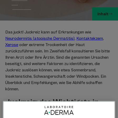
Inhalt
Das juckt! Juckreiz kann auf Erkrankungen wie
Neurodermitis (atopische Dermatitis)
,
Kontaktekzem
,
Xerose
oder extreme Trockenheit der Haut
zurückzuführen sein. Im Zweifelsfall konsultieren Sie bitte
Ihren Arzt oder Ihre Ärztin. Sind die genannten Ursachen
beseitigt, sind weitere Faktoren zu identifizieren, die
Juckreiz auslösen können, wie etwa Sonnenbrand,
Insektenstiche, Schwangerschaft oder Windpocken. Ein
Überblick und Empfehlungen, wie Sie Abhilfe schaffen
können.
Juckreiz: das Wichtigste in
Kürze