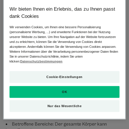
Symptome: Juckreiz verursacht ein unangenehmes und
Wir bieten Ihnen ein Erlebnis, das zu Ihnen passt
manchmal sogar schmerzhaftes Gefühl, oder anders
dank Cookies
formuliert: Juckreiz ist ein manchmal unwiderstehlicher
Drang, sich zu kratzen, um sich Linderung zu verschaffen
Wir verwenden Cookies, um Ihnen eine bessere Personalisierung
(personalisierte Werbung, ...) und erweiterte Funktionen bei der Nutzung
unserer Website zu bieten. Um Ihre Navigation auf der Website fortzusetzen
Ursachen: Jede Form der Reizung der Haut gehört zur
und zu erleichtern, können Sie die Verwendung von Cookies direkt
akzeptieren. Andernfalls können Sie die Verwendung von Cookies anpassen.
Kategorie „Pruritus“ (Juckreiz). Juckreiz kann durch
Weitere Informationen über die Verarbeitung personenbezogener Daten finden
Rötungen, Pickel, Flecken, ein wenig trockene Haut ... oder
Sie in unserer Datenschutzrichtlinie, indem Sie unten
auch durch gar nichts Spezielles verursacht werden! Bitte
klicken:
Datenschutzbestimmungen
beachten Sie: Wenn Sie einen Juckreiz verspüren, zögern
Sie nicht, Ihren Arzt oder Ihre Ärztin zu konsultieren,
Cookie-Einstellungen
der/die gegebenenfalls die Ursache für den Juckreiz
identifizieren kann.
OK
Wer ist betroffen: alle Menschen, auch Säuglinge und
Nur das Wesentliche
Kinder.
Betroffene Bereiche: Der gesamte Körper kann