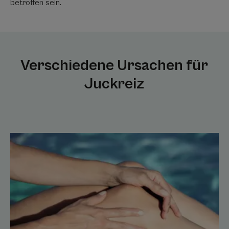
betroffen sein.
Verschiedene Ursachen für
Juckreiz
Linderung
von
juckendem
Sonnenbrand
Sonnenbrand
und
Juckreiz