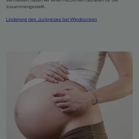
vermeiden, haben wir einen nützlichen Leitfaden für Sie
zusammengestellt.
Linderung des Juckreizes bei Windpocken
Schwangerschaft:
Zur
Linderung
von
Juckreiz
Schwangerschaft
und
Juckreiz