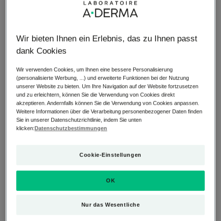
Verwüstungen an
Fast 90 % der UVB- und 80 % der UVA-Strahlen werden
Wir bieten Ihnen ein Erlebnis, das zu Ihnen passt
auf natürliche Weise von der Haut abgeblockt, aber der
dank Cookies
verbleibende Anteil erreicht unsere Haut und dringt – je
Wir verwenden Cookies, um Ihnen eine bessere Personalisierung
nach Person – mehr oder weniger tief ein. Wenn
(personalisierte Werbung, ...) und erweiterte Funktionen bei der Nutzung
ultraviolette Strahlen die Zellen erreichen, bewirken sie
unserer Website zu bieten. Um Ihre Navigation auf der Website fortzusetzen
und zu erleichtern, können Sie die Verwendung von Cookies direkt
oxidativen Stress, der durch freie Radikale verursacht
akzeptieren. Andernfalls können Sie die Verwendung von Cookies anpassen.
wird. Normalerweise wird dieser oxidative Stress durch
Weitere Informationen über die Verarbeitung personenbezogener Daten finden
natürliche Regulationsmechanismen korrigiert. Mit
Sie in unserer Datenschutzrichtlinie, indem Sie unten
klicken:
Datenschutzbestimmungen
zunehmendem Alter und bei längerer Exposition
gegenüber UV-Strahlen, insbesondere UVA-Strahlen, wird
Cookie-Einstellungen
dieser Mechanismus jedoch außer Kraft gesetzt und die
freien Radikale nehmen zu.
Die unmittelbare Folge dieses oxidativen Stresses ist eine
OK
Veränderung des Gesundheitszustandes der Zellen. So
können UVA-Strahlen beispielsweise die Zellteilung
Nur das Wesentliche
beeinträchtigen und damit die natürliche