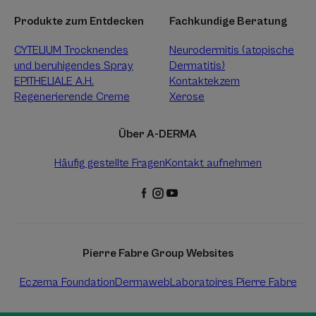
Produkte zum Entdecken
Fachkundige Beratung
CYTELIUM Trocknendes
Neurodermitis (atopische
und beruhigendes Spray
Dermatitis)
EPITHELIALE A.H.
Kontaktekzem
Regenerierende Creme
Xerose
Über A-DERMA
Häufig gestellte Fragen
Kontakt aufnehmen
Pierre Fabre Group Websites
Eczema Foundation
Dermaweb
Laboratoires Pierre Fabre