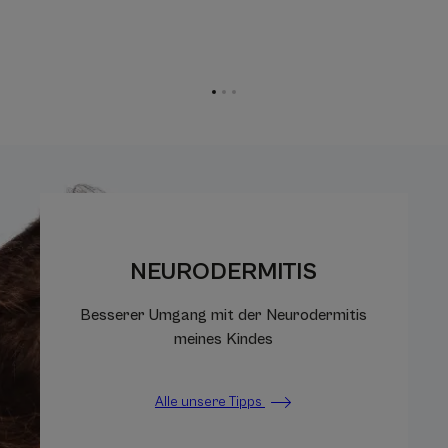
Zum
Zum
Zum
Element
Element
Element
1
2
3
NEURODERMITIS
Besserer Umgang mit der Neurodermitis
meines Kindes
Alle unsere Tipps