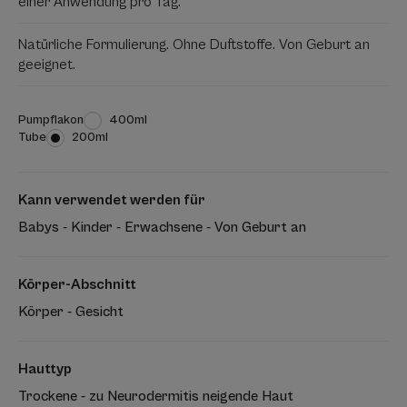
einer Anwendung pro Tag.
Natürliche Formulierung. Ohne Duftstoffe. Von Geburt an
geeignet.
Pumpflakon
Pumpflakon
400ml
Tube
Tube
200ml
Kann verwendet werden für
Babys - Kinder - Erwachsene - Von Geburt an
Körper-Abschnitt
Körper - Gesicht
Hauttyp
Trockene - zu Neurodermitis neigende Haut