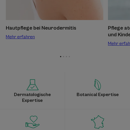
Hautpflege bei Neurodermitis
Pflege a
und Kind
Mehr erfahren
Mehr erfa
Zum
Zum
Zum
Zum
Element
Element
Element
Element
1
2
3
4
Dermatologische
Botanical Expertise
Expertise