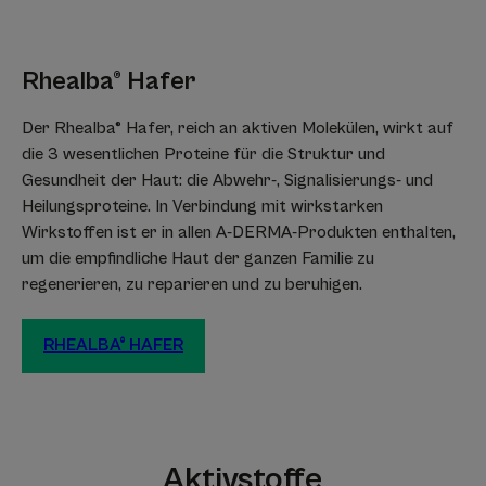
Rhealba® Hafer
Der Rhealba® Hafer, reich an aktiven Molekülen, wirkt auf
Vorteil
die 3 wesentlichen Proteine für die Struktur und
Natürliche und beruhigende Pflege mit dreifacher Wirkung,
Gesundheit der Haut: die Abwehr-, Signalisierungs- und
die von Geburt an verwendet werden kann. Ohne
Heilungsproteine. In Verbindung mit wirkstarken
Duftstoffe. Der Balsam gegen Juckreiz mit 360°-Wirkung
Wirkstoffen ist er in allen A-DERMA-Produkten enthalten,
beruhigt die Haut sofort und nachhaltig, nährt sie und
um die empfindliche Haut der ganzen Familie zu
stärkt die Hautbarriere mit nur einer Anwendung pro Tag.
regenerieren, zu reparieren und zu beruhigen.
Nutzen
RHEALBA® HAFER
• DREIFACHE BERUHIGENDE WIRKUNG dank des Rhealba®
Jungpflanzenextrakts, verstärkt durch BIOVECT, einem
Vektor natürlichen Ursprungs: lindert den Juckreiz, mildert
Rötungen und sorgt dafür, dass starke Irritationen
seltener auftreten.
Aktivstoffe