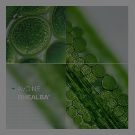
EIN PAAR WORTE VON UNSEREM EXPERTEN
Denken Sie darüber nach,
zusätzlich zu Ihrer täglichen
Hautpflegeroutine ein
Hygieneprodukt zu verwenden, das
für trockene, zu Atopie neigende
Haut geeignet ist. Die besonders
reichhaltige Textur dieses
Balsams ist für die Wintermonate
geeignet.