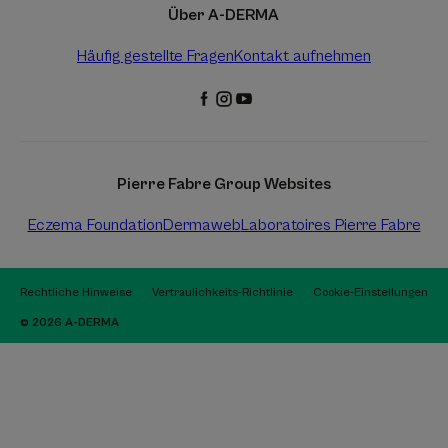
Über A-DERMA
Häufig gestellte Fragen
Kontakt aufnehmen
Pierre Fabre Group Websites
Eczema Foundation
Dermaweb
Laboratoires Pierre Fabre
Rechtliche Hinweise
Vertraulichkeits-Richtlinie
Cookie-Einstellungen
© 2026 A-DERMA