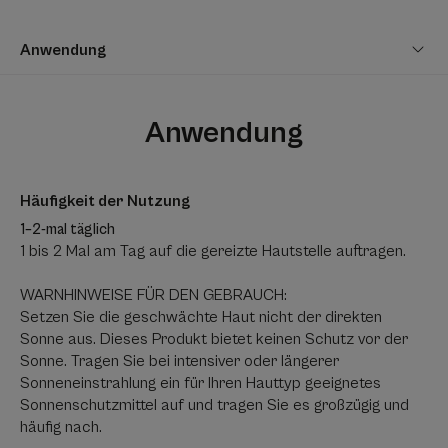
Hilft, geschwächte Haut zu reparieren, reduziert
Narbenbildung und Pigmentierung dank CICAHYALUMIDE®,
Anwendung
einer patentierten aktiven Innovation* und schützt vor den
täglichen UV-Strahlen.
Anwendung
Nutzen
• HILFT BEI DER WIEDERHERSTELLUNG geschwächter
Häufigkeit der Nutzung
Haut.
• ANTI-ROTE UND BRAUNE FLECKEN: ideal für
1–2-mal täglich
oberflächliche Hautschäden oder oberflächliche
1 bis 2 Mal am Tag auf die gereizte Hautstelle auftragen.
dermatologische oder kosmetische Pflegen.
• SCHÜTZT die Haut, die den täglichen UV-Strahlen
WARNHINWEISE FÜR DEN GEBRAUCH:
ausgesetzt ist, mit einem sehr hohen Lichtschutzfaktor
Setzen Sie die geschwächte Haut nicht der direkten
50+.
Sonne aus. Dieses Produkt bietet keinen Schutz vor der
Sonne. Tragen Sie bei intensiver oder längerer
*** Zum Patent angemeldet
Sonneneinstrahlung ein für Ihren Hauttyp geeignetes
Sonnenschutzmittel auf und tragen Sie es großzügig und
häufig nach.