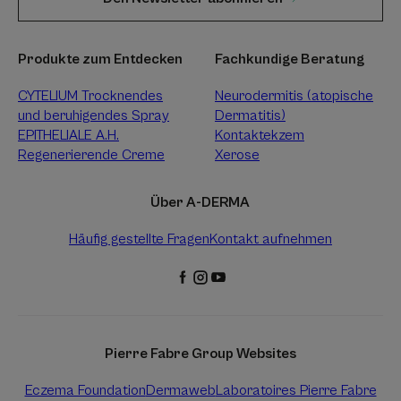
Produkte zum Entdecken
Fachkundige Beratung
CYTELIUM Trocknendes
Neurodermitis (atopische
und beruhigendes Spray
Dermatitis)
EPITHELIALE A.H.
Kontaktekzem
Regenerierende Creme
Xerose
Über A-DERMA
Häufig gestellte Fragen
Kontakt aufnehmen
Pierre Fabre Group Websites
Eczema Foundation
Dermaweb
Laboratoires Pierre Fabre