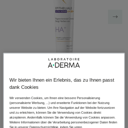
Wir bieten Ihnen ein Erlebnis, das zu Ihnen passt
EPITHELIALE ULTRA REPAIR LSF 50+ Regenerierende
dank Cookies
Creme schützt die Haut vor täglicher UV-Belastung.
Wir verwenden Cookies, um Ihnen eine bessere Personalisierung
(personalisierte Werbung, ...) und erweiterte Funktionen bei der Nutzung
unserer Website zu bieten. Um Ihre Navigation auf der Website fortzusetzen
Nach Peeling, nach Laserbehandlungen** und auf
und zu erleichtern, können Sie die Verwendung von Cookies direkt
reepidermisierten tätowierter Haut getestet.
akzeptieren. Andernfalls können Sie die Verwendung von Cookies anpassen.
Weitere Informationen über die Verarbeitung personenbezogener Daten finden
Sie in unserer Datenschutzrichtlinie, indem Sie unten