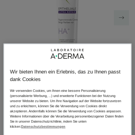
Wir bieten Ihnen ein Erlebnis, das zu Ihnen passt
dank Cookies
EPITHELIALE ULTRA REPAIR Beruhigende Regenerierende
Wir verwenden Cookies, um Ihnen eine bessere Personalisierung
Creme spendet Feuchtigkeit, beschleunigt die
(personalisierte Werbung, ...) und erweiterte Funktionen bei der Nutzung
unserer Website zu bieten. Um Ihre Navigation auf der Website fortzusetzen
Hautreparatur um 6 Tage¹, hilft das Erscheinungsbild von
und zu erleichtern, können Sie die Verwendung von Cookies direkt
Flecken zu reduzieren und lindert unangenehme
akzeptieren. Andernfalls können Sie die Verwendung von Cookies anpassen.
Hautempfindungen.
Weitere Informationen über die Verarbeitung personenbezogener Daten finden
Sie in unserer Datenschutzrichtlinie, indem Sie unten
klicken:
Datenschutzbestimmungen