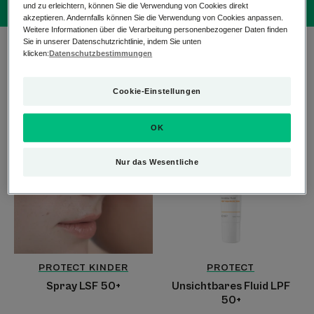
und zu erleichtern, können Sie die Verwendung von Cookies direkt
akzeptieren. Andernfalls können Sie die Verwendung von Cookies anpassen.
Weitere Informationen über die Verarbeitung personenbezogener Daten finden
Sie in unserer Datenschutzrichtlinie, indem Sie unten
2 Ergebnisse "SCHÜTZEN"
klicken:
Datenschutzbestimmungen
Die erste Reihe von Sonnenschutzprodukten, die alle
Cookie-Einstellungen
sonnenempfindlichen Hauttypen schützen und stärken.
Spray
Unsichtbares
OK
LSF
Fluid
50+
LPF
Nur das Wesentliche
50+
PROTECT KINDER
PROTECT
Spray LSF 50+
Unsichtbares Fluid LPF
50+